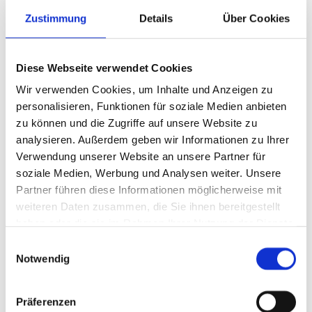
Öffnungszeiten
Zustimmung
Details
Über Cookies
Montag: Ruhetag
Diese Webseite verwendet Cookies
Dienstag - Samstag: 16.00 bis 01.00 Uhr
Sonn- und Feiertage: 11.30 bis 01.00 Uhr
Wir verwenden Cookies, um Inhalte und Anzeigen zu
personalisieren, Funktionen für soziale Medien anbieten
zu können und die Zugriffe auf unsere Website zu
Platzreservierung
analysieren. Außerdem geben wir Informationen zu Ihrer
Verwendung unserer Website an unsere Partner für
Platzreservierungen nehmen wir über das
soziale Medien, Werbung und Analysen weiter. Unsere
Reservierungstool entgegen.
Partner führen diese Informationen möglicherweise mit
weiteren Daten zusammen, die Sie ihnen bereitgestellt
haben oder die sie im Rahmen Ihrer Nutzung der Dienste
Tisch reservieren
gesammelt haben.
Einwilligungsauswahl
Notwendig
Präferenzen